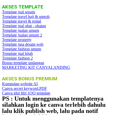
AKSES TEMPLATE
Template jual sepatu
Template travel haji & umroh
Template travel & rental
Template jual obat - obatan
Template jualan umum
Template jualan umum 2
Template property
Template jasa desain web
Template fashion umum
Template jual hijab
Template fashion 2
Bonus template undangan
MARKETING KIT CANVALANDING
AKSES BONUS PREMIUM
Kumpulan website AI
Canva secret keyword.PDF
Canva idul fitri 1OO template
PS
: Untuk menggunakan templatenya
silahkan login ke canva terlebih dahulu
lalu klik publish web, lalu pada notif