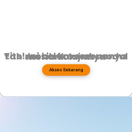
Eits! Ini belum semuanya Yah masih banyak modul menarik lainnya
Akses Sekarang