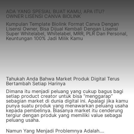
ADA YANG SPESIAL BUAT KAMU, APA ITU?
OWNER LISENSI​ CANVA BIOLINK
Kumpulan Template Biolink Format Canva Dengan
Lisensi Owner, Bisa Dijual Kembali Dengan Lisensi
Super Whitelabel, Whitelabel, MRR, PLR Dan Personal,
Keuntungan 100% Jadi Milik Kamu
Tahukah Anda Bahwa Market Produk Digital Terus
Bertambah Setiap Harinya
Dimana itu menjadi peluang yang cukup bagus bagi
setiap product creator untuk bisa “menggarap”
sebagian market di dunia digital ini. Apalagi jika kamu
punya suatu produk yang menawarkan peluang usaha
kepada pembelinya. Biasanya market itu cenderung
tergiur dengan produk yang memiliki value sebagai
peluang usaha.
Namun Yang Menjadi Problemnya Adalah....