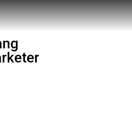
ang
rketer