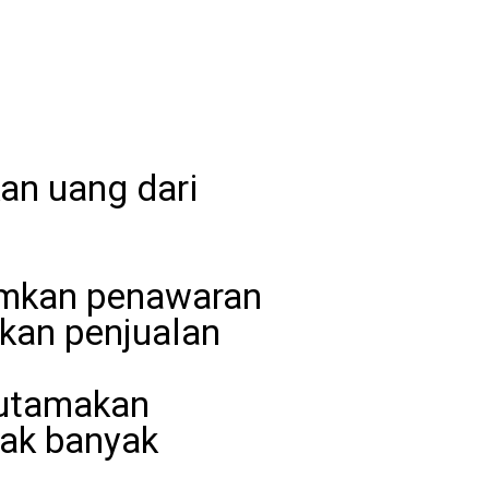
an uang dari
rimkan penawaran
lkan penjualan
gutamakan
gak banyak