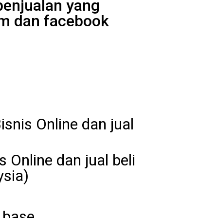
penjualan yang
ram dan facebook
snis Online dan jual
Online dan jual beli
ysia)
 base