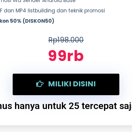
omosi Wa Sender Android Base
F dan MP4 listbuilding dan teknik promosi
skon 50% (DISKON50)
Rp198.000
99rb
MILIKI DISINI
us hanya untuk 25 tercepat saja