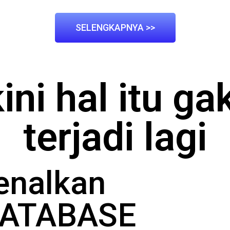
SELENGKAPNYA >>
ini hal itu g
terjadi lagi
nalkan
DATABASE