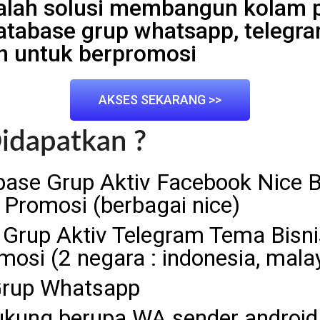
alah solusi membangun kolam 
 database grup whatsapp, teleg
n untuk berpromosi
AKSES SEKARANG >>
idapatkan ?
ase Grup Aktiv Facebook Nice Bi
 Promosi (berbagai nice)
Grup Aktiv Telegram Tema Bisnis 
mosi (2 negara : indonesia, mala
 Grup Whatsapp
ukung berupa WA sender android