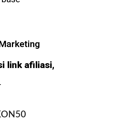
 Marketing
link afiliasi,
r
KON50