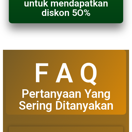
untuk mendapatkan
diskon 5O%
F A Q
Pertanyaan Yang
Sering Ditanyakan