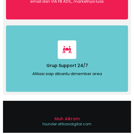
email dan VIA FB ADS,, marketnya luas
Grup Support 24/7
Afiliasi siap dibantu dimember area
Muh Aikram
founder afiliasidigital.com