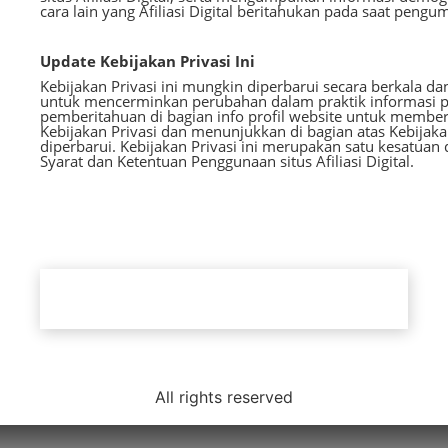
cara lain yang Afiliasi Digital beritahukan pada saat pengu
Update Kebijakan Privasi Ini
Kebijakan Privasi ini mungkin diperbarui secara berkala
untuk mencerminkan perubahan dalam praktik informasi pri
pemberitahuan di bagian info profil website untuk membe
Kebijakan Privasi dan menunjukkan di bagian atas Kebijakan 
diperbarui. Kebijakan Privasi ini merupakan satu kesatuan 
Syarat dan Ketentuan Penggunaan situs Afiliasi Digital.
All rights reserved