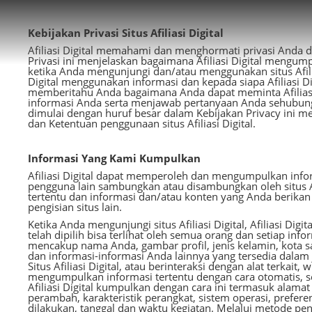
Kebijakan Privasi Situs Afiliasi Digital
Afiliasi Digital memahami dan menghormati privasi Anda 
Privasi ini menjelaskan bagaimana Afiliasi Digital mengu
ketika Anda mengunjungi dan/atau menggunakan situs Afilias
Digital menggunakan informasi dan kepada siapa Afiliasi Dig
memberitahu Anda bagaimana Anda dapat meminta Afilias
informasi Anda serta menjawab pertanyaan Anda sehubunga
dimulai dengan huruf besar dalam Kebijakan Privacy ini 
dan Ketentuan penggunaan situs Afiliasi Digital.
Informasi Yang Kami Kumpulkan
Afiliasi Digital dapat memperoleh dan mengumpulkan infor
pengguna lain sambungkan atau disambungkan oleh situs Af
tertentu dan informasi dan/atau konten yang Anda berikan
pengisian situs lain.
Ketika Anda mengunjungi situs Afiliasi Digital, Afiliasi D
telah dipilih bisa terlihat oleh semua orang dan setiap info
mencakup nama Anda, gambar profil, jenis kelamin, kota saat
dan informasi-informasi Anda lainnya yang tersedia dalam 
Situs Afiliasi Digital, atau berinteraksi dengan alat terkait, w
mengumpulkan informasi tertentu dengan cara otomatis, s
Afiliasi Digital kumpulkan dengan cara ini termasuk alamat 
perambah, karakteristik perangkat, sistem operasi, prefere
dilakukan, tanggal dan waktu kegiatan. Melalui metode peng