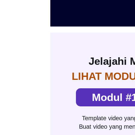
Jelajahi
LIHAT MOD
Modul #1
Template video yang
Buat video yang me