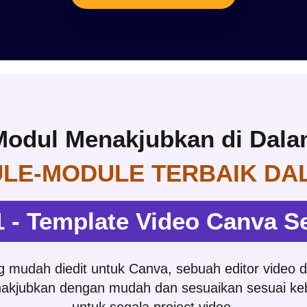
 Modul Menakjubkan di Dal
ULE-MODULE TERBAIK DA
 - Template Video Canva 
 mudah diedit untuk Canva, sebuah editor video d
nakjubkan dengan mudah dan sesuaikan sesuai ke
untuk segala project video.