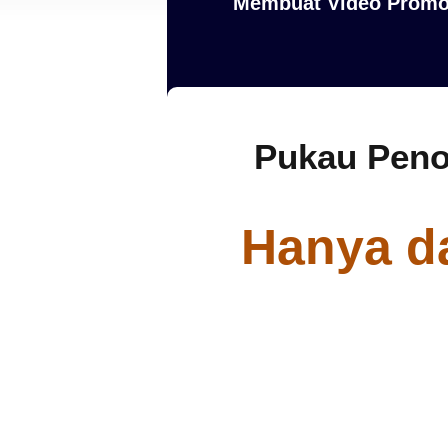
Membuat Video Promo 
Pukau Peno
Hanya d