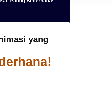
kah Paling Sederhana!
nimasi yang
derhana!